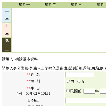
星期一
星期二
星期三
星期
上
午
下
午
晚
上
請填入
初診基本資料
請輸入身分證號(外籍人士請輸入居留證或護照號碼前10碼),例:A12
**
姓 名
**
性 別
男
女
**
生 日
民國前
年
（例：65年02月10日）
E-Mail