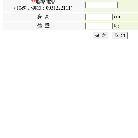
**
聯絡電話
（10碼，例如：0931222111）
身 高
cm
體 重
kg