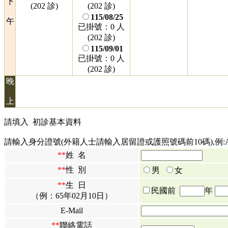
下
(202 診)
(202 診)
115/08/25
午
已掛號：0 人
(202 診)
115/09/01
已掛號：0 人
(202 診)
晚
上
請填入
初診基本資料
請輸入身分證號(外籍人士請輸入居留證或護照號碼前10碼),例:A12
**
姓 名
**
性 別
男
女
**
生 日
民國前
年
（例：65年02月10日）
E-Mail
**
聯絡電話